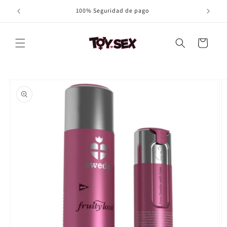
Ir
100% Seguridad de pago
directamente
al contenido
Carrito
Ir
directamente
a la
información
del producto