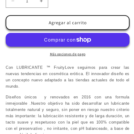
Reducir
Aumentar
cantidad
cantidad
para
para
SWEDE
SWEDE
Agregar al carrito
-
-
FRUITY
FRUITY
LOVE
LOVE
LUBRICANTE
LUBRICANTE
POMELO
POMELO
Más opciones de pago
ROSA
ROSA
CON
CON
Con LUBRICANTE ™ FruityLove seguimos para crear las
MANGO
MANGO
nuevas tendencias en cosmética erótica. El innovador diseño es
50
50
un concepto nuevo adaptado a las tiendas actuales de todo el
ML
ML
mundo.
Diseños únicos y renovados en 2016 con una formula
inmejorable .Nuestro objetivo ha sido desarrollar un lubricante
totalmente natural y seguro, sin poner en riesgo nuestro criterio
más importante: la lubricación resistente y de larga duración, un
tacto suave y respetuoso con la piel que es 100% compatible
con el preservativo , no irritante, con pH balanceado, a base de