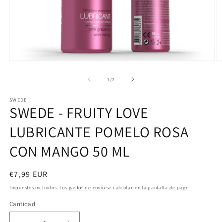
Abrir
Ab
elemento
e
multimedia
m
de
1
/
2
1
2
en
e
SWEDE
una
u
SWEDE - FRUITY LOVE
ventana
v
modal
m
LUBRICANTE POMELO ROSA
CON MANGO 50 ML
Precio
€7,99 EUR
habitual
Impuestos incluidos. Los
gastos de envío
se calculan en la pantalla de pago.
Cantidad