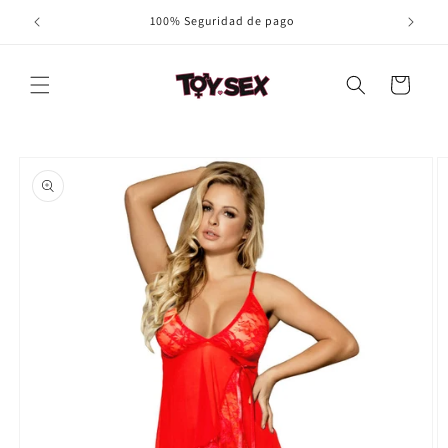
Ir
100% Seguridad de pago
directamente
al contenido
Carrito
Ir
directamente
a la
información
del producto