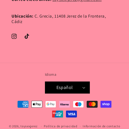
Ubicación:
C. Grecia, 11408 Jerez de la Frontera,
Cádiz
Instagram
TikTok
Idioma
Español
Formas
de
pago
© 2026,
toysexjerez
Política de privacidad
Información de contacto