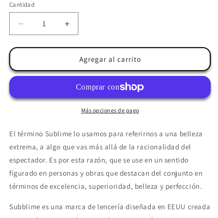
no
Cantidad
disponible
Reducir
Aumentar
cantidad
cantidad
para
para
SUBBLIME
SUBBLIME
Agregar al carrito
-
-
BABYDOLL
BABYDOLL
ENCAJE
ENCAJE
FLORAL
FLORAL
ROJO
ROJO
Más opciones de pago
S/M
S/M
El término Sublime lo usamos para referirnos a una belleza
extrema, a algo que vas más allá de la racionalidad del
espectador. Es por esta razón, que se use en un sentido
figurado en personas y obras que destacan del conjunto en
términos de excelencia, superioridad, belleza y perfección.
Subblime es una marca de lencería diseñada en EEUU creada