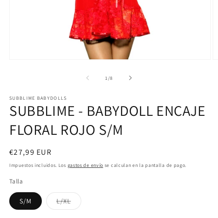
Abrir
Ab
elemento
e
multimedia
m
de
1
/
8
1
2
en
e
SUBBLIME BABYDOLLS
una
u
SUBBLIME - BABYDOLL ENCAJE
ventana
v
modal
m
FLORAL ROJO S/M
Precio
€27,99 EUR
habitual
Impuestos incluidos. Los
gastos de envío
se calculan en la pantalla de pago.
Talla
Variante
S/M
L/XL
agotada
o