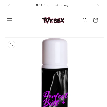
Ir
100% Seguridad de pago
directamente
al contenido
Carrito
Ir
directamente
a la
información
del producto