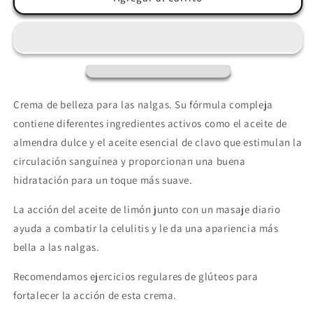
-
-
PERFECT
PERFECT
BUTT
BUTT
-
-
CREMA
CREMA
REAFIRMANTE
REAFIRMANTE
GLÚTEOS
GLÚTEOS
Crema de belleza para las nalgas. Su fórmula compleja
125ML
125ML
contiene diferentes ingredientes activos como el aceite de
almendra dulce y el aceite esencial de clavo que estimulan la
circulación sanguínea y proporcionan una buena
hidratación para un toque más suave.
La acción del aceite de limón junto con un masaje diario
ayuda a combatir la celulitis y le da una apariencia más
bella a las nalgas.
Recomendamos ejercicios regulares de glúteos para
fortalecer la acción de esta crema.