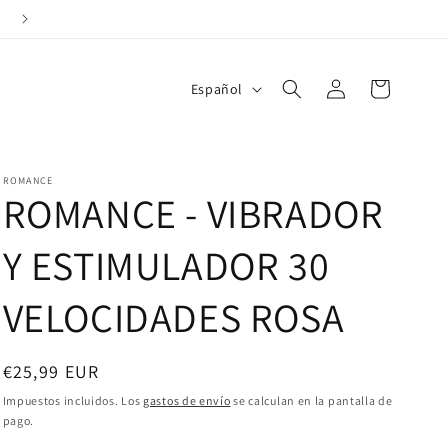
Entrega en 24/48horas
Iniciar
I
Carrito
Español
sesión
d
i
o
ROMANCE
ROMANCE - VIBRADOR
m
a
Y ESTIMULADOR 30
VELOCIDADES ROSA
Precio
€25,99 EUR
habitual
Impuestos incluidos. Los
gastos de envío
se calculan en la pantalla de
pago.