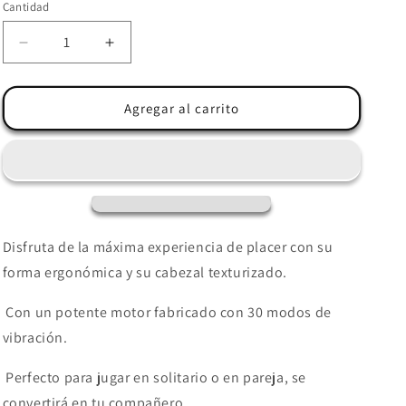
Cantidad
Reducir
Aumentar
cantidad
cantidad
para
para
ROMANCE
ROMANCE
Agregar al carrito
-
-
VIBRADOR
VIBRADOR
Y
Y
ESTIMULADOR
ESTIMULADOR
30
30
VELOCIDADES
VELOCIDADES
ROSA
ROSA
Disfruta de la máxima experiencia de placer con su
forma ergonómica y su cabezal texturizado.
Con un potente motor fabricado con 30 modos de
vibración.
Perfecto para jugar en solitario o en pareja, se
convertirá en tu compañero