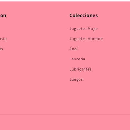
modal
ion
Colecciones
Juguetes Mujer
nvio
Juguetes Hombre
as
Anal
Lencería
Lubricantes
Juegos