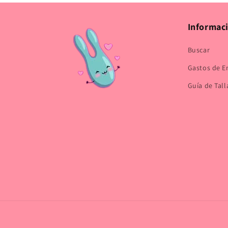
modal
Informac
Buscar
Gastos de E
Guía de Tall