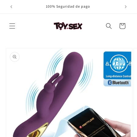
Ir
100% Seguridad de pago
directamente
al contenido
Carrito
Ir
directamente
a la
información
del producto