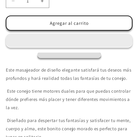
Reducir
Aumentar
cantidad
cantidad
para
para
PRETTY
PRETTY
Agregar al carrito
LOVE
LOVE
-
-
LIAM
LIAM
VIBRADOR
VIBRADOR
RABBIT
RABBIT
&amp;
&amp;
ESTIMULADOR
ESTIMULADOR
Este masajeador de diseño elegante satisfará tus deseos más
PUNTO
PUNTO
profundos y hará realidad todas las fantasías de tu conejo.
G
G
MORADO
MORADO
Este conejo tiene motores duales para que puedas controlar
dónde prefieres más placer y tener diferentes movimientos a
la vez.
Diseñado para despertar tus fantasías y satisfacer tu mente,
cuerpo y alma, este bonito conejo morado es perfecto para
jugar en solitario.