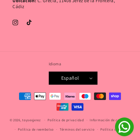
Ubicación:
C. Grecia, 11408 Jerez de la Frontera,
Cádiz
Instagram
TikTok
Idioma
Español
Formas
de
pago
© 2026,
toysexjerez
Política de privacidad
Información de contacto
Política de reembolso
Términos del servicio
Política de envío