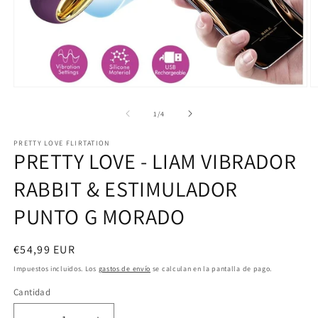
Abrir
Ab
elemento
e
multimedia
m
de
1
/
4
1
2
en
e
PRETTY LOVE FLIRTATION
una
u
PRETTY LOVE - LIAM VIBRADOR
ventana
v
modal
m
RABBIT & ESTIMULADOR
PUNTO G MORADO
Precio
€54,99 EUR
habitual
Impuestos incluidos. Los
gastos de envío
se calculan en la pantalla de pago.
Cantidad