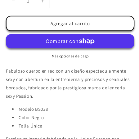
Reducir
Aumentar
cantidad
cantidad
para
para
PASSION
PASSION
Agregar al carrito
-
-
WOMAN
WOMAN
BS038
BS038
BODYSTOCKING
BODYSTOCKING
NEGRO
NEGRO
Más opciones de pago
TALLA
TALLA
UNICA
UNICA
Fabuloso cuerpo en red con un diseño espectacularmente
sexy con abertura en la entrepierna y preciosos y sensuales
bordados, fabricado por la prestigiosa marca de lencería
sexy Passion.
Modelo BS038
Color Negro
Talla Única
Passion es lenceria fabricada en la Union Europea con