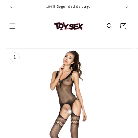
Ir
100% Seguridad de pago
directamente
al contenido
Carrito
Ir
directamente
a la
información
del producto