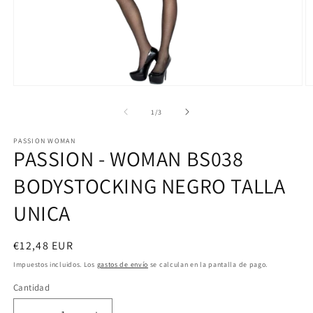
Abrir
Ab
elemento
e
multimedia
m
de
1
/
3
1
2
en
e
PASSION WOMAN
una
u
PASSION - WOMAN BS038
ventana
v
modal
m
BODYSTOCKING NEGRO TALLA
UNICA
Precio
€12,48 EUR
habitual
Impuestos incluidos. Los
gastos de envío
se calculan en la pantalla de pago.
Cantidad