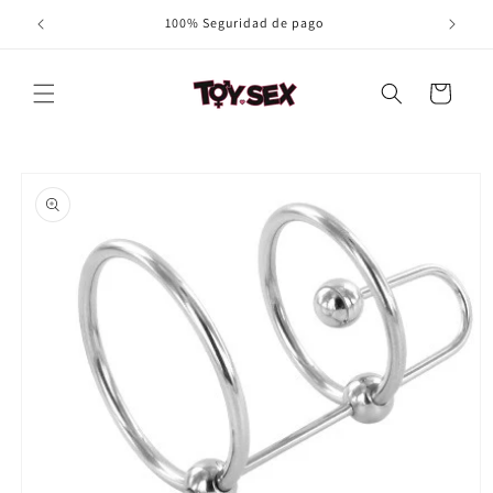
Ir
100% Seguridad de pago
directamente
al contenido
Carrito
Ir
directamente
a la
información
del producto