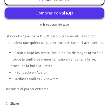
HARD
HARD
-
-
EXTREME
EXTREME
ANILLO
ANILLO
CON
CON
Más opciones de pago
STOP
STOP
URETRA
URETRA
Este cockring es para BDSM pero puede ser utilizado por
cualquiera que quiera un placer extra durante el acto sexual.
Coloca bajo los testiculos la anilla de mayor tamaño e
intruce la anilla de menor tamaño en el pene, a la vez
introduce la bola la uretra.
Fabricado en Acero.
Medidas anillas / 28/32mm
Descubre el placer extreme!
Share