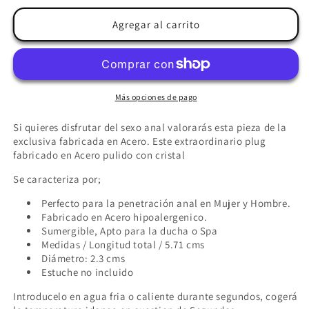
para
para
METAL
METAL
Agregar al carrito
HARD
HARD
-
-
ANAL
ANAL
PLUG
PLUG
DIAMOND
DIAMOND
Más opciones de pago
TRANSPARENTE
TRANSPARENTE
SMALL
SMALL
Si quieres disfrutar del sexo anal valorarás esta pieza de la
5.71CM
5.71CM
exclusiva fabricada en Acero. Este extraordinario plug
fabricado en Acero pulido con cristal
Se caracteriza por;
Perfecto para la penetración anal en Mujer y Hombre.
Fabricado en Acero hipoalergenico.
Sumergible, Apto para la ducha o Spa
Medidas / Longitud total / 5.71 cms
Diámetro: 2.3 cms
Estuche no incluido
Introducelo en agua fria o caliente durante segundos, cogerá