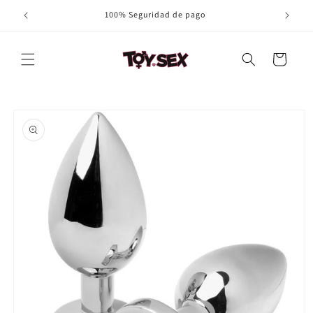
Ir
100% Seguridad de pago
directamente
al contenido
Carrito
Ir
directamente
a la
información
del producto