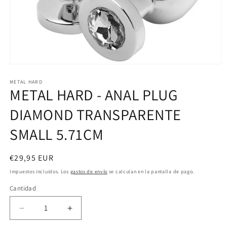
Abrir
elemento
multimedia
METAL HARD
METAL HARD - ANAL PLUG
1
en
una
DIAMOND TRANSPARENTE
ventana
modal
SMALL 5.71CM
Precio
€29,95 EUR
habitual
Impuestos incluidos. Los
gastos de envío
se calculan en la pantalla de pago.
Cantidad
Reducir
Aumentar
cantidad
cantidad