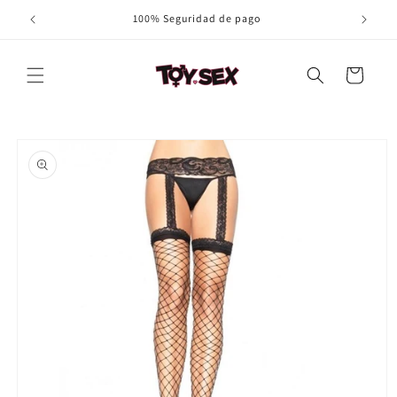
Ir
100% Seguridad de pago
directamente
al contenido
Carrito
Ir
directamente
a la
información
del producto