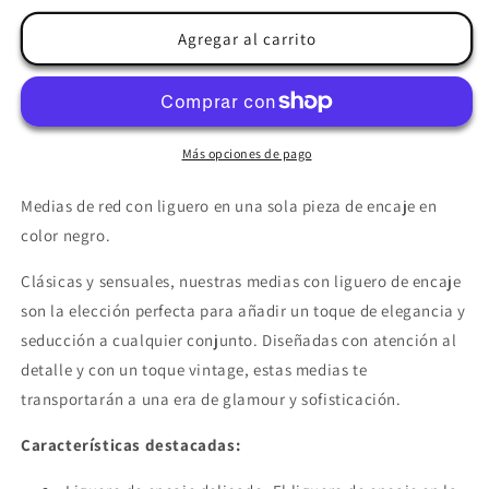
para
para
LEG
LEG
Agregar al carrito
AVENUE
AVENUE
-
-
MEDIAS
MEDIAS
DE
DE
RED
RED
Más opciones de pago
CON
CON
LIGUERO
LIGUERO
Medias de red con liguero en una sola pieza de encaje en
DE
DE
color negro.
ENCAJE
ENCAJE
NEGRO
NEGRO
Clásicas y sensuales, nuestras medias con liguero de encaje
son la elección perfecta para añadir un toque de elegancia y
seducción a cualquier conjunto. Diseñadas con atención al
detalle y con un toque vintage, estas medias te
transportarán a una era de glamour y sofisticación.
Características destacadas: