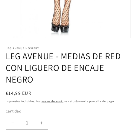
Abrir
elemento
multimedia
LEG AVENUE HOSIERY
LEG AVENUE - MEDIAS DE RED
1
en
una
CON LIGUERO DE ENCAJE
ventana
modal
NEGRO
Precio
€14,99 EUR
habitual
Impuestos incluidos. Los
gastos de envío
se calculan en la pantalla de pago.
Cantidad
Reducir
Aumentar
cantidad
cantidad