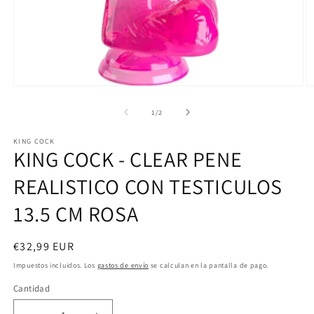
Abrir
Ab
elemento
e
multimedia
m
de
1
/
2
1
2
en
e
KING COCK
una
u
KING COCK - CLEAR PENE
ventana
v
modal
m
REALISTICO CON TESTICULOS
13.5 CM ROSA
Precio
€32,99 EUR
habitual
Impuestos incluidos. Los
gastos de envío
se calculan en la pantalla de pago.
Cantidad