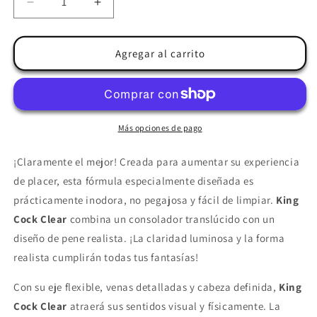
Reducir
Aumentar
cantidad
cantidad
para
para
KING
KING
Agregar al carrito
COCK
COCK
-
-
CLEAR
CLEAR
PENE
PENE
REALISTICO
REALISTICO
Más opciones de pago
CON
CON
TESTICULOS
TESTICULOS
¡Claramente el mejor! Creada para aumentar su experiencia
13.5
13.5
de placer, esta fórmula especialmente diseñada es
CM
CM
prácticamente inodora, no pegajosa y fácil de limpiar.
King
ROSA
ROSA
Cock Clear
combina un consolador translúcido con un
diseño de pene realista. ¡La claridad luminosa y la forma
realista cumplirán todas tus fantasías!
Con su eje flexible, venas detalladas y cabeza definida,
King
Cock Clear
atraerá sus sentidos visual y físicamente. La