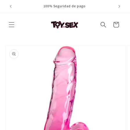
Ir
100% Seguridad de pago
directamente
al contenido
Carrito
Ir
directamente
a la
información
del producto