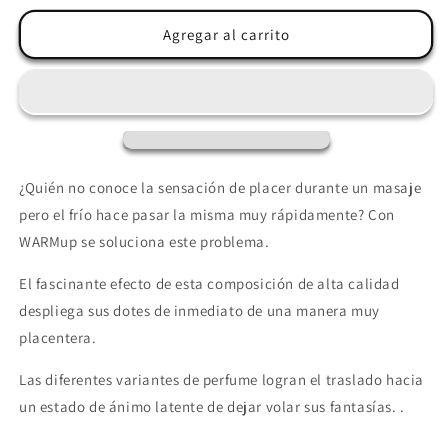
para
para
JOYDIVISION
JOYDIVISION
Agregar al carrito
WARMUP
WARMUP
-
-
ACEITE
ACEITE
DE
DE
MASAJE
MASAJE
EFECTO
EFECTO
CALOR
CALOR
¿Quién no conoce la sensación de placer durante un masaje
VAINILLA
VAINILLA
pero el frío hace pasar la misma muy rápidamente? Con
150ML
150ML
WARMup se soluciona este problema.
El fascinante efecto de esta composición de alta calidad
despliega sus dotes de inmediato de una manera muy
placentera.
Las diferentes variantes de perfume logran el traslado hacia
un estado de ánimo latente de dejar volar sus fantasías. .