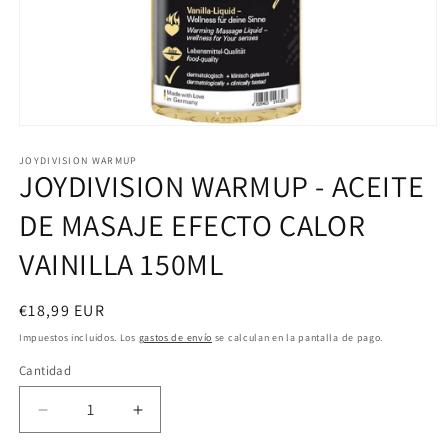
Abrir
elemento
multimedia
JOYDIVISION WARMUP
JOYDIVISION WARMUP - ACEITE
1
en
una
DE MASAJE EFECTO CALOR
ventana
modal
VAINILLA 150ML
Precio
€18,99 EUR
habitual
Impuestos incluidos. Los
gastos de envío
se calculan en la pantalla de pago.
Cantidad
Reducir
Aumentar
cantidad
cantidad