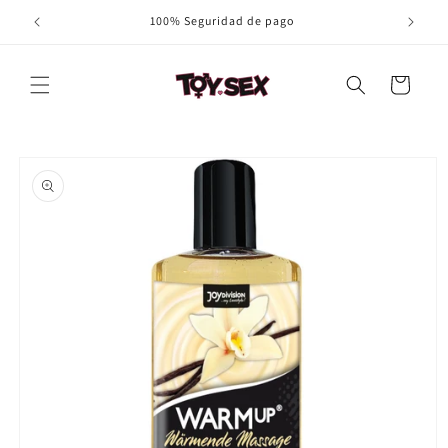
Ir
100% Seguridad de pago
directamente
al contenido
Carrito
Ir
directamente
a la
información
del producto