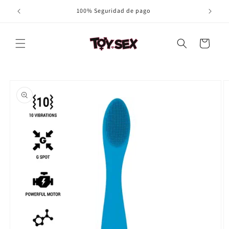
Ir
100% Seguridad de pago
directamente
al contenido
Carrito
Ir
directamente
a la
información
del producto