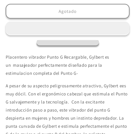
para
para
G-
G-
Agotado
SPOT
SPOT
-
-
GYLBERT
GYLBERT
VIBRADOR
VIBRADOR
AZUL
AZUL
TURQUESA
TURQUESA
Placentero vibrador Punto G Recargable, Gylbert es
un masajeador perfectamente diseñado para la
estimulacion completa del Punto G-
A pesar de su aspecto peligrosamente atractivo, Gylbert ees
muy dócil. Con el ergonómico cabezal que estimula el Punto
G salvajemente y la tecnología. Con la excitante
introducción paso a paso, este vibrador del punto G
despierta en mujeres y hombres un instinto depredador. La
punta curvada de Gylbert e estimula perfectamente el punto