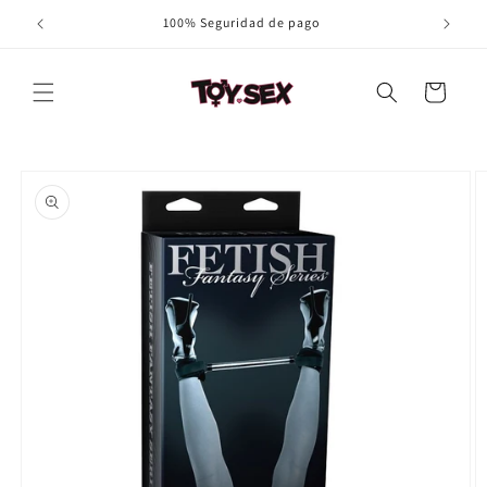
Ir
100% Seguridad de pago
directamente
al contenido
Carrito
Ir
directamente
a la
información
del producto