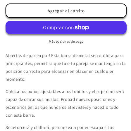
para
para
FETISH
FETISH
Agregar al carrito
FANTASY
FANTASY
LIMITED
LIMITED
EDITION
EDITION
-
-
BARRA
BARRA
Más opciones de pago
SEPARADORA
SEPARADORA
Abiertas de par en par! Esta barra de metal separadora para
principiantes, permitira que tu o tu pareja se mantenga en la
posición correcta para alcanzar en placer en cualquier
momento.
Coloca los puños ajustables a los tobillos y el sujeto no será
capaz de cerrar sus muslos. Probad nuevas posiciones y
escenarios en los que nunca os atrevisteis y hacedlo todo
con esta barra.
Se retorcerá y chillará, pero no va a poder escapar! Los