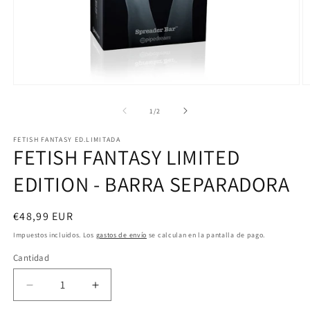
Abrir
Ab
elemento
e
multimedia
m
de
1
/
2
1
2
en
e
FETISH FANTASY ED.LIMITADA
una
u
FETISH FANTASY LIMITED
ventana
v
modal
m
EDITION - BARRA SEPARADORA
Precio
€48,99 EUR
habitual
Impuestos incluidos. Los
gastos de envío
se calculan en la pantalla de pago.
Cantidad
Reducir
Aumentar
cantidad
cantidad