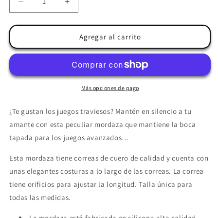
Reducir
Aumentar
cantidad
cantidad
para
para
DARKNESS
DARKNESS
Agregar al carrito
-
-
MORDAZA
MORDAZA
TRANSPIRABLE
TRANSPIRABLE
SILICONA
SILICONA
NEGRO
NEGRO
Más opciones de pago
¿Te gustan los juegos traviesos? Mantén en silencio a tu
amante con esta peculiar mordaza que mantiene la boca
tapada para los juegos avanzados…
Esta mordaza tiene correas de cuero de calidad y cuenta con
unas elegantes costuras a lo largo de las correas. La correa
tiene orificios para ajustar la longitud. Talla única para
todas las medidas.
La mordaza está fabricada en silicona alta calidad.