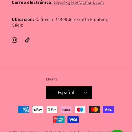
Correo electrónico:
toy.sex.jerez@gmail.com
Ubicación:
C. Grecia, 11408 Jerez de la Frontera,
Cádiz
Instagram
TikTok
Idioma
Español
Formas
de
pago
© 2026,
toysexjerez