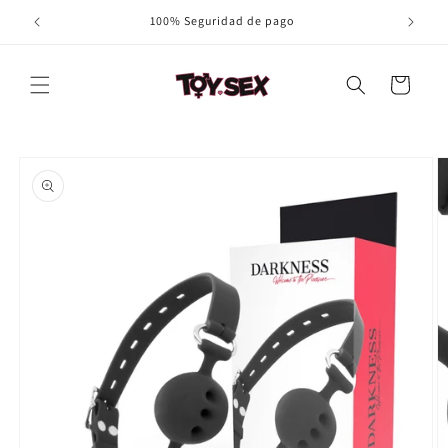
Ir
100% Seguridad de pago
directamente
al contenido
Carrito
Ir
directamente
a la
información
del producto