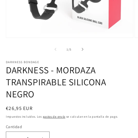
Abrir
Ab
elemento
e
multimedia
m
de
1
/
5
1
2
en
e
DARKNESS BONDAGE
una
u
DARKNESS - MORDAZA
ventana
v
modal
m
TRANSPIRABLE SILICONA
NEGRO
Precio
€26,95 EUR
habitual
Impuestos incluidos. Los
gastos de envío
se calculan en la pantalla de pago.
Cantidad