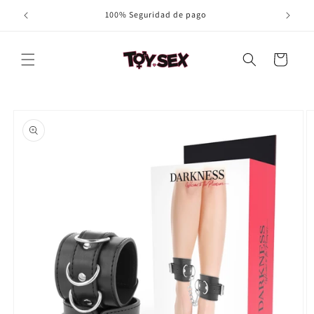
Ir
100% Seguridad de pago
directamente
al contenido
Carrito
Ir
directamente
a la
información
del producto