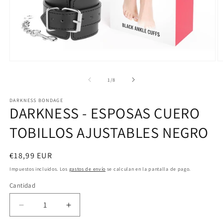
Abrir
Ab
elemento
e
multimedia
m
de
1
/
8
1
2
en
e
DARKNESS BONDAGE
una
u
DARKNESS - ESPOSAS CUERO
ventana
v
modal
m
TOBILLOS AJUSTABLES NEGRO
Precio
€18,99 EUR
habitual
Impuestos incluidos. Los
gastos de envío
se calculan en la pantalla de pago.
Cantidad
Reducir
Aumentar
cantidad
cantidad