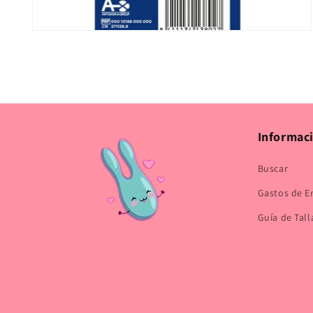
Abrir
elemento
multimedia
2
en
una
ventana
modal
Informac
Buscar
Gastos de E
Guía de Tall