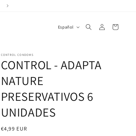
Entrega en 24/48horas
Iniciar
I
Carrito
Español
sesión
d
i
o
CONTROL CONDOMS
CONTROL - ADAPTA
m
a
NATURE
PRESERVATIVOS 6
UNIDADES
Precio
€4,99 EUR