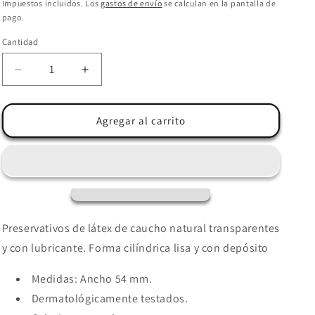
habitual
Impuestos incluidos. Los
gastos de envío
se calculan en la pantalla de
pago.
Cantidad
Reducir
Aumentar
cantidad
cantidad
para
para
CONTROL
CONTROL
Agregar al carrito
-
-
ADAPTA
ADAPTA
NATURE
NATURE
PRESERVATIVOS
PRESERVATIVOS
6
6
UNIDADES
UNIDADES
Preservativos de látex de caucho natural transparentes
y con lubricante. Forma cilíndrica lisa y con depósito
Medidas: Ancho 54 mm.
Dermatológicamente testados.