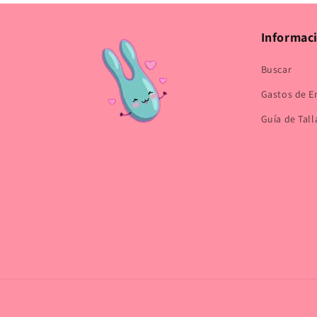
modal
Informac
Buscar
Gastos de E
Guía de Tall