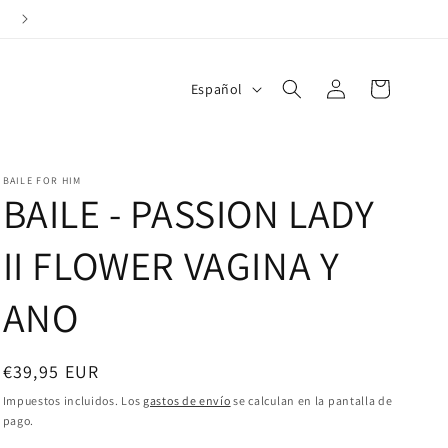
Entrega en 24/48horas
Iniciar
I
Carrito
Español
sesión
d
i
o
BAILE FOR HIM
BAILE - PASSION LADY
m
a
II FLOWER VAGINA Y
ANO
Precio
€39,95 EUR
habitual
Impuestos incluidos. Los
gastos de envío
se calculan en la pantalla de
pago.