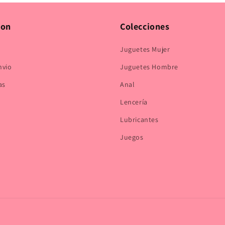
modal
ion
Colecciones
Juguetes Mujer
nvio
Juguetes Hombre
as
Anal
Lencería
Lubricantes
Juegos