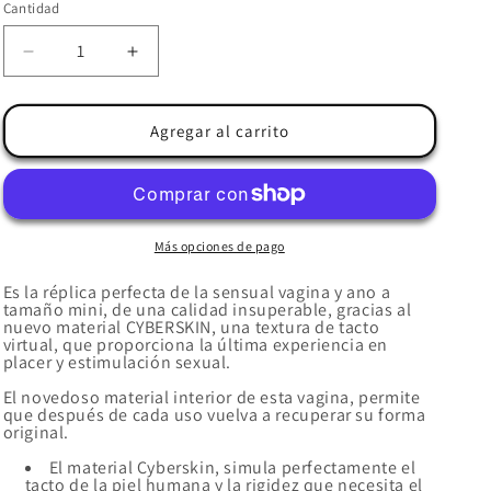
Cantidad
Reducir
Aumentar
cantidad
cantidad
para
para
BAILE
BAILE
Agregar al carrito
-
-
PASSION
PASSION
LADY
LADY
II
II
FLOWER
FLOWER
Más opciones de pago
VAGINA
VAGINA
Y
Y
Es la réplica perfecta de la sensual vagina y ano a
tamaño mini, de una calidad insuperable, gracias al
ANO
ANO
nuevo material CYBERSKIN, una textura de tacto
virtual, que proporciona la última experiencia en
placer y estimulación sexual.
El novedoso material interior de esta vagina, permite
que después de cada uso vuelva a recuperar su forma
original.
El material Cyberskin, simula perfectamente el
tacto de la piel humana y la rigidez que necesita el