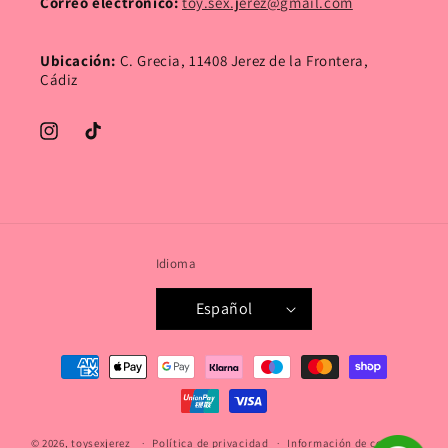
Correo electrónico:
toy.sex.jerez@gmail.com
Ubicación:
C. Grecia, 11408 Jerez de la Frontera,
Cádiz
Instagram
TikTok
Idioma
Español
Formas
de
pago
© 2026,
toysexjerez
Política de privacidad
Información de contacto