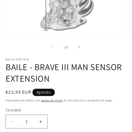
Abrir
Ab
elemento
e
multimedia
m
de
1
/
9
1
2
en
e
BAILE FOR HIM
una
u
BAILE - BRAVE III MAN SENSOR
ventana
v
modal
m
EXTENSION
Precio
€23,99 EUR
Agotado
habitual
Impuestos incluidos. Los
gastos de envío
se calculan en la pantalla de pago.
Cantidad
Reducir
Aumentar
cantidad
cantidad