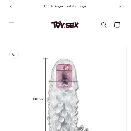
Ir
100% Seguridad de pago
directamente
al contenido
Carrito
Ir
directamente
a la
información
del producto